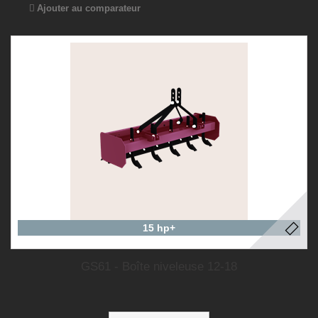
Ajouter au comparateur
15 hp+
GS61 - Boîte niveleuse 12-18