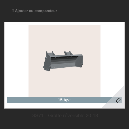
Ajouter au comparateur
15 hp+
GS71 - Gratte réversible 20-18