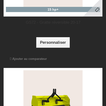
15 hp+
GS72 - Gratte réversible 20-17
Personnaliser
Ajouter au comparateur