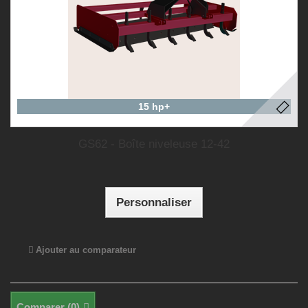
15 hp+
GS62 - Boîte niveleuse 12-42
Personnaliser
Ajouter au comparateur
Comparer (
0
)