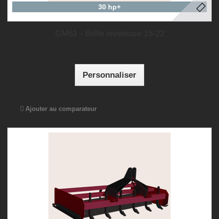
30 hp+
GM61 - Boîte niveleuse 15-22
Personnaliser
Ajouter au comparateur