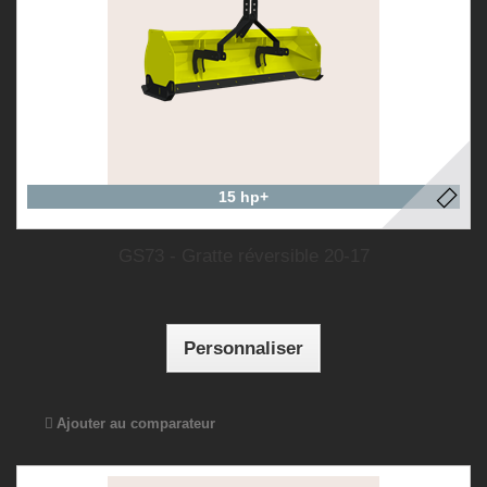
15 hp+
GS73 - Gratte réversible 20-17
Personnaliser
Ajouter au comparateur