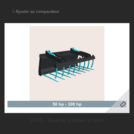
Ajouter au comparateur
50 hp - 100 hp
GP35 - Fourche à fumier grappin