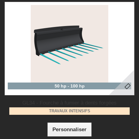
50 hp - 100 hp
GL34 - Fourche à fumier à dents forgées
TRAVAUX INTENSIFS
Personnaliser