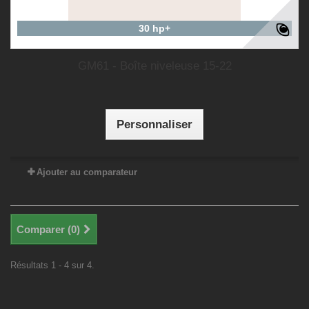
30 hp+
GM61 - Boîte niveleuse 15-22
Personnaliser
Ajouter au comparateur
Comparer (
0
)
Résultats 1 - 4 sur 4.