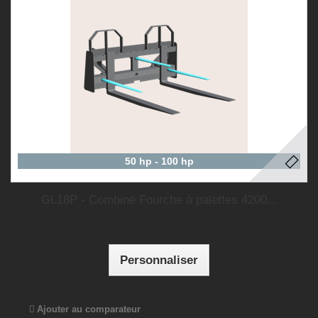
50 hp - 100 hp
GL18P - Combiné Fourche à palettes 4200...
Personnaliser
Ajouter au comparateur