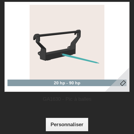
20 hp - 90 hp
GA1630 - Pic à balles
Personnaliser