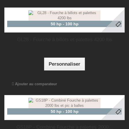
50 hp - 100 hp
GL28 - Fourche à billots et palettes 4200 lbs
Personnaliser
Ajouter au comparateur
50 hp - 100 hp
GS18P - Combiné Fourche à palettes 2000...