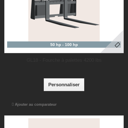
50 hp - 100 hp
GL18 - Fourche à palettes 4200 lbs
Personnaliser
Ajouter au comparateur