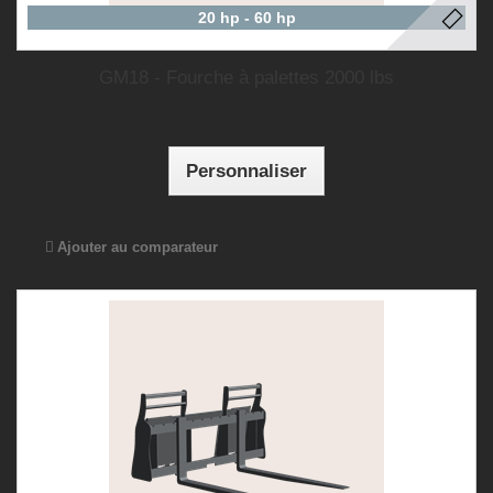
20 hp - 60 hp
GM18 - Fourche à palettes 2000 lbs
Personnaliser
Ajouter au comparateur