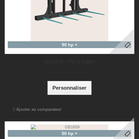
90 hp +
GA1679 - Pic à balles
Personnaliser
Ajouter au comparateur
50 hp +