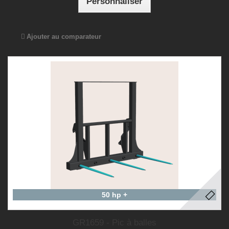
Personnaliser
Ajouter au comparateur
50 hp +
GR1659 - Pic à balles