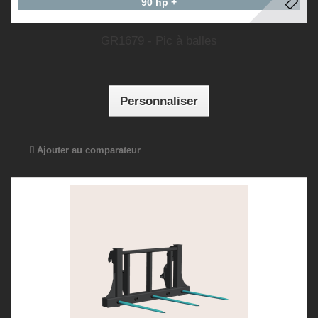
90 hp +
GR1679 - Pic à balles
Personnaliser
Ajouter au comparateur