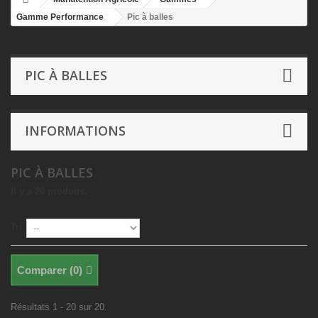
Gamme Performance
Pic à balles
PIC À BALLES
INFORMATIONS
PIC À BALLES
Il y a 20 produits.
Tri
Comparer (
0
)
Résultats 1 - 20 sur 20.