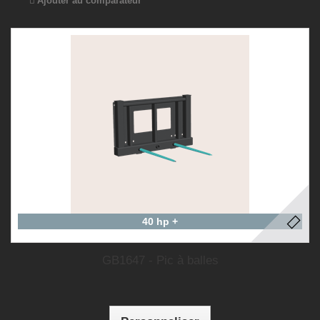
Ajouter au comparateur
40 hp +
GB1647 - Pic à balles