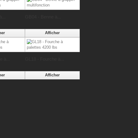
...
GB04 - Benne à...
her
Afficher
 à...
GL18 - Fourche à...
her
Afficher