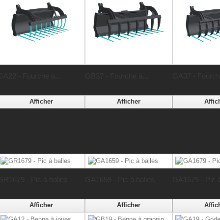
GA22 - Fourche à...
GB37 - Fourche à...
GA37 - Fourche
Afficher
Afficher
Affic
GR1679 - Pic à balles
GA1659 - Pic à balles
GA1679 - Pic à
Afficher
Afficher
Affic