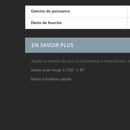
Gamme de puissance
Dents de fourche
EN SAVOIR PLUS
Ajuster le nombre de pics et l'écartement à votre besoins en
Dents acier forgé 1 7/16" x 40"
Dents à fixation rapide