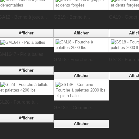
GA12 - Benne à joues...
GB19 - Benne à...
GA19 - Godet à
Afficher
Afficher
Affic
GM1647 - Pic à balles
GM18 - Fourche à...
GS18 - Fourche
Afficher
Afficher
Affic
GL28 - Fourche à...
GS18P - Combiné...
Afficher
Afficher