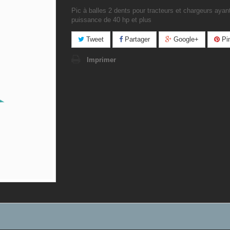
Pic à balles 2 dents pour tracteurs et chargeurs ayan
puissance de 40 hp et plus
Tweet
Partager
Google+
Pin
Imprimer