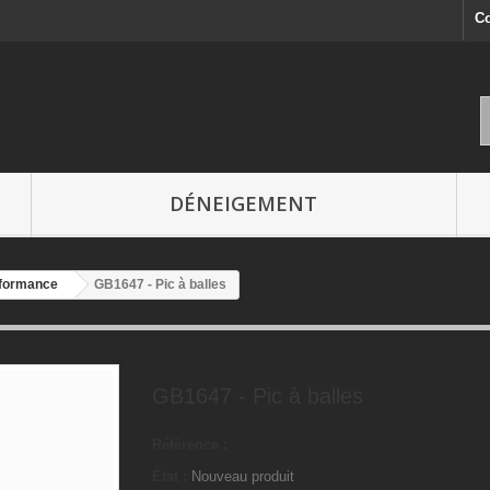
Co
DÉNEIGEMENT
formance
GB1647 - Pic à balles
GB1647 - Pic à balles
Référence :
État :
Nouveau produit