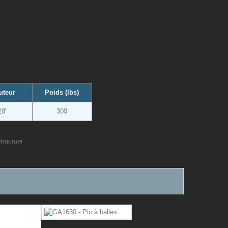
uteur
Poids (lbs)
28"
300
tractuel