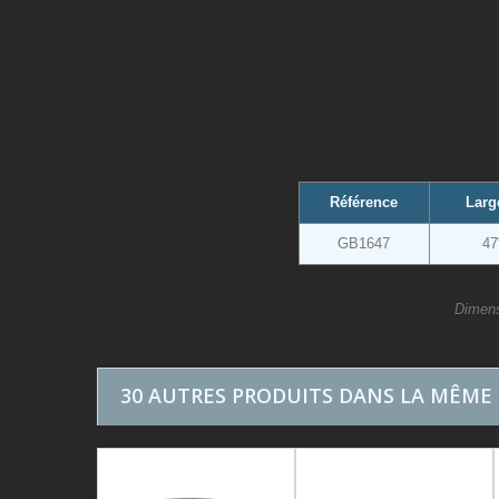
Référence
Larg
GB1647
47
Dimens
30 AUTRES PRODUITS DANS LA MÊME 