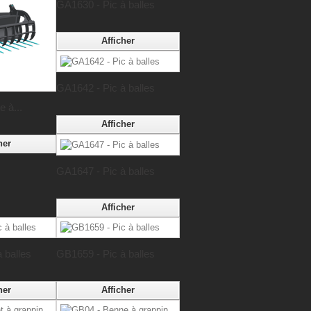
GA1630 - Pic à balles
Afficher
GA1642 - Pic à balles
 à...
Afficher
her
GA1647 - Pic à balles
Afficher
 balles
GB1659 - Pic à balles
her
Afficher