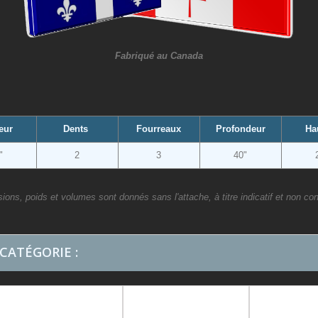
Fabriqué au Canada
eur
Dents
Fourreaux
Profondeur
Ha
"
2
3
40"
ions, poids et volumes sont donnés sans l'attache, à titre indicatif et non con
CATÉGORIE :