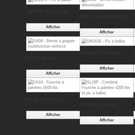
GB1679 - Pic à balles
GB12 - Benne à joues...
Afficher
Afficher
GM1630 - Pic à balles
GA04 - Benne à...
Afficher
Afficher
GA18 - Fourche à...
GL18P - Combiné...
Afficher
Afficher