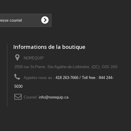
Informations de la boutique
NOREQUIP
2559 rue St-Pierre, Ste-Agathe-de-Lotbinière, (QC), G0S 2A0
Appelez-nous au :
418 263-7666 / Toll free : 844 244-
5030
Courriel:
info@norequip.ca