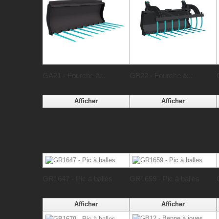
GA21 - Fourche à...
GB22 - Fourche à...
Afficher
Afficher
GR1647 - Pic à balles
GR1659 - Pic à balles
Afficher
Afficher