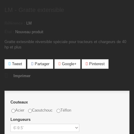
LM - Gratte extensible
Référence :
LM
État :
Nouveau produit
Gratte extesnible réversible spéciale pour tracteurs et chargeurs de 40
hp et plus
Tweet
Partager
Google+
Pinterest
Imprimer
Couteaux
Acier
Caoutchouc
Téflon
Longueurs