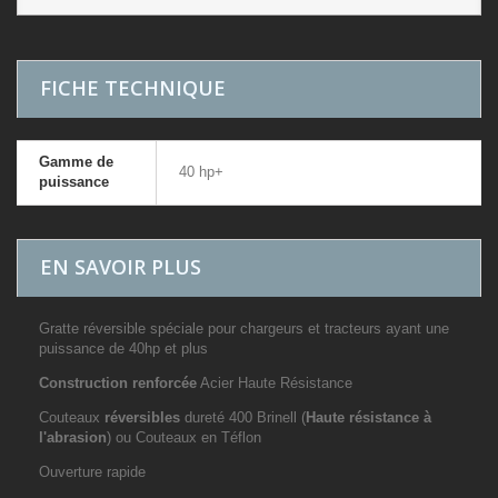
FICHE TECHNIQUE
Gamme de
40 hp+
puissance
EN SAVOIR PLUS
Gratte réversible spéciale pour chargeurs et tracteurs ayant une
puissance de 40hp et plus
Construction renforcée
Acier Haute Résistance
Couteaux
réversibles
dureté 400 Brinell (
Haute résistance à
l'abrasion
) ou Couteaux en Téflon
Ouverture rapide