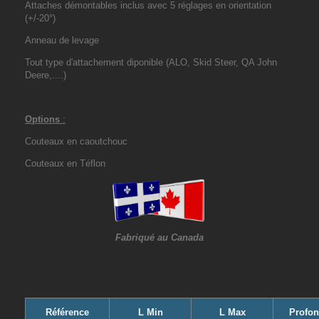
Attaches démontables inclus avec 5 réglages en orientation
(+/-20°)
Anneau de levage
Tout type d'attachement diponible (ALO, Skid Steer, QA John
Deere,....)
Options
:
Couteaux en caoutchouc
Couteaux en Téflon
Fabriqué au Canada
Référence
L Min
L Max
Profon