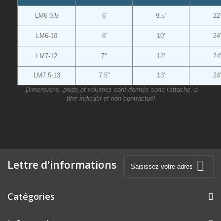
LM6-9.5
6'
9.5'
22
LM6-10
6'
10'
24
LM7-12
7"
12'
24
LM7.5-13
7.5"
13'
24
Dimensions, poids et volumes sont donnés sans l'attache, à
titre indicatif et non contractuel
Lettre d'informations
Catégories